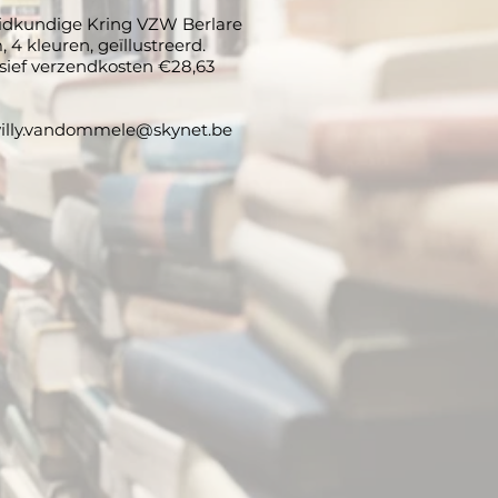
dkundige Kring VZW Berlare
m, 4 kleuren, geïllustreerd.
usief verzendkosten €28,63
illy.vandommele@skynet.be