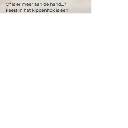
Of is er meer aan de hand…?
Feest in het kippenhok is een
hartverwarmend verhaal over hoe
‘anders zijn’ soms bang maakt, maar
ook tot spijt, nieuwe kansen en echte
vriendschap kan leiden…!
Dageraadlaan 12
3360 Korbeek-Lo
België
+32(0)475/355.007
info@deboekmakerij.be
Privacyverklaring
Algemene voorwaarden