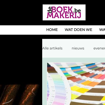
HOME
WAT DOEN WE
WA
Alle artikels
nieuws
evene
eindwerken/doctoraten
d
handboek
tijdschrift
kinderboek
voorlezen