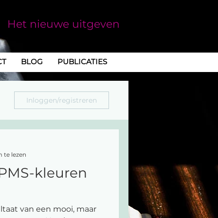
Het nieuwe uitgeven
CT
BLOG
PUBLICATIES
Inloggen/registreren
 te lezen
 PMS-kleuren
ltaat van een mooi, maar