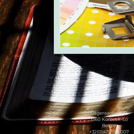
Dageraadlaan 12
3360 Korbeek-Lo
België
+32(0)475/355.007