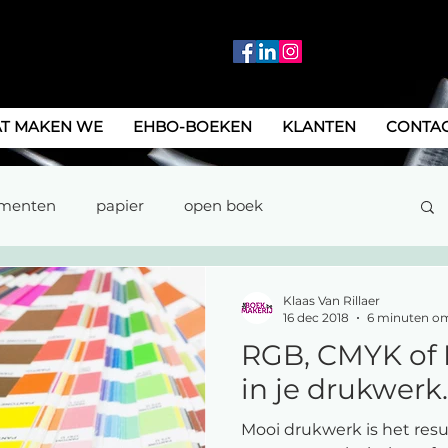
T MAKEN WE
EHBO-BOEKEN
KLANTEN
CONTA
menten
papier
open boek
rukwerk
printing on demand
Kleuren
Klaas Van Rillaer
16 dec 2018
6 minuten om
RGB, CMYK of
verzending
jaarboek
opleidingen
in je drukwerk.
Mooi drukwerk is het resu