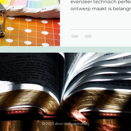
evenzeer technisch perfe
ontwerp maakt is belangrij
© 2020 door deBoekmakerij.