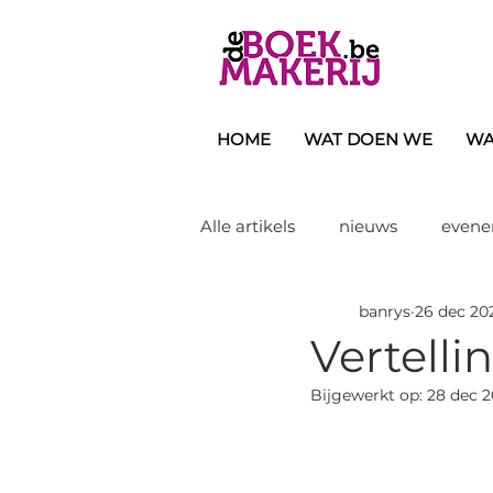
HOME
WAT DOEN WE
WA
Alle artikels
nieuws
even
banrys
26 dec 20
eindwerken/doctoraten
d
Vertelli
Bijgewerkt op:
28 dec 2
handboek
tijdschrift
kinderboek
voorlezen