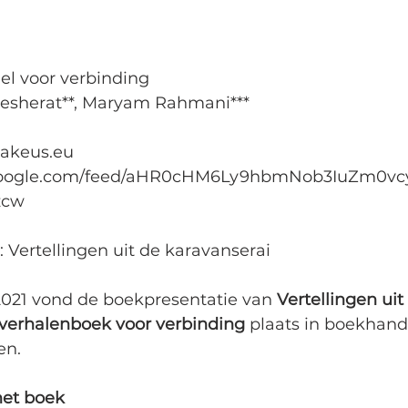
l voor verbinding
 Besherat**, Maryam Rahmani***
akeus.eu
s.google.com/feed/aHR0cHM6Ly9hbmNob3IuZm0vc
zcw
: Vertellingen uit de karavanserai
021 vond de boekpresentatie van 
Vertellingen uit
 verhalenboek voor verbinding 
plaats in boekhande
en.
het boek