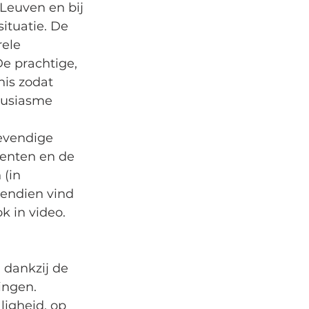
 Leuven en bij 
ituatie. De 
ele 
 prachtige, 
is zodat 
housiasme 
evendige 
enten en de 
(in 
vendien vind 
k in video. 
 dankzij de 
ingen. 
ligheid, op 