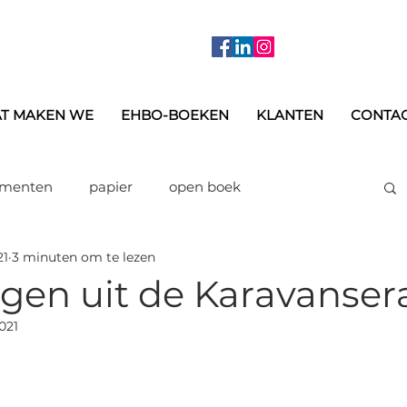
T MAKEN WE
EHBO-BOEKEN
KLANTEN
CONTA
ementen
papier
open boek
21
3 minuten om te lezen
rukwerk
printing on demand
Kleuren
ngen uit de Karavansera
021
verzending
jaarboek
opleidingen