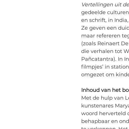
Vertellingen uit d
gedeelde culturen 
en schrift, in Indi
Ze geven een duid
maar refereren teg
(zoals Reinaert De
die verhalen tot W
Pañcatantra). In I
filmpjes’ in stati
omgezet om kinder
Inhoud van het b
Met de hulp van Le
kunstenares Marya
woord herverteld 
behapbaar en onde