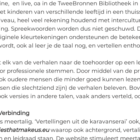
ine,  en live, oa in de TweeBronnen Bibliotheek in
t kinderen van verschillende leeftijd in een thuiss
niveau, heel veel rekening houdend met intercultur
ng. Spreekwoorden worden dus niet geschuwd. De
originele kleurtekeningen ondersteunen de beteken
wordt, ook al leer je de taal nog, en vertellen ent
 elk van de verhalen naar de toehoorder op een l
oor professionele stemmen. Door middel van de pr
ok oudere mensen die minder goed kunnen lezen 
en die slechtziend zijn) de verhalen beleven. Bo
ok versies in andere talen, vaak anders verteld, oo
Verbinding
s meertalig. ‘Vertellingen uit de karavanserai’ ook,
iesthatmakeus.eu 
waarop ook achtergrond, vertal
 en leidraad staan. De website stimuleert meerta