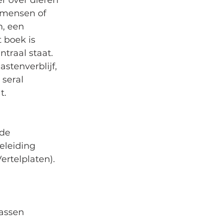
r over dieren 
 mensen of 
, een 
 boek is 
traal staat. 
stenverblijf, 
seral 
. 
de  
leiding 
ertelplaten). 
assen 