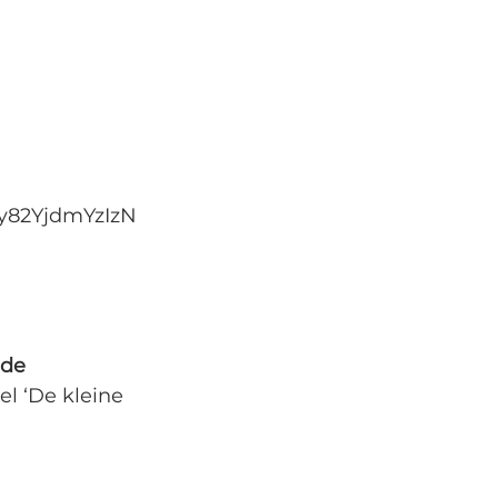
y82YjdmYzIzN
 de 
l ‘De kleine 