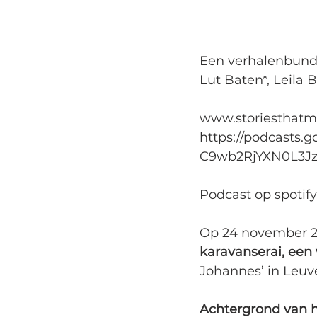
Een verhalenbunde
Lut Baten*, Leila
www.storiesthatm
https://podcast
C9wb2RjYXN0L3J
Podcast op spotify
Op 24 november 2
karavanserai, een
Johannes’ in Leuv
Achtergrond van 