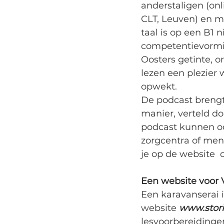
anderstaligen (onl
CLT, Leuven) en me
taal is op een B1 
competentievormi
Oosters getinte, 
lezen een plezier 
opwekt. 
De podcast brengt
manier, verteld d
podcast kunnen o
zorgcentra of mens
je op de website  o
Een website voor 
Een karavanserai i
website 
www.stor
lesvoorbereidingen