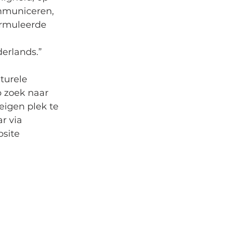
mmuniceren, 
ormuleerde 
derlands.”
turele 
p zoek naar 
eigen plek te 
r via 
site 