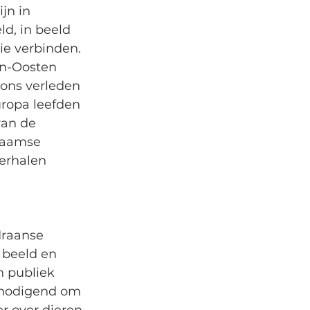
jn in 
d, in beeld 
die verbinden. 
n-Oosten 
 ons verleden 
uropa leefden 
van de 
Vlaamse 
verhalen 
Iraanse 
 beeld en 
n publiek 
tnodigend om 