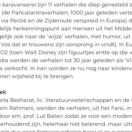
e karavanserai 
zijn 11 verhalen die diep genesteld zi
(de Pañcatantraverhalen, 1000 jaar geleden vertel
a, via Perzië en de Zijderoute verspreid in Europa) 
elijk herkenningspunt aan mensen uit het Midde
elijk ook naar de ‘wijze’ verhalen, met humor, uit
 Vos dat er trouwens zijn oorsprong in vindt). In E
O2 (toen Walt Disney zijn figuurtjes entte op die 
ndia werden de verhalen tot 30 jaar geleden als ‘
ons verkocht. In Iran worden ze nu nog naar kinder
en wijsheid bij te brengen. 
oek
ila Besharat, lic. literatuurwetenschappen en de 
m Rahmani, werden de verhalen, uit het Farsi, in
door em. prof. Lut Baten zodat ze voor een moder
rhoudend zijn, helemaal niet belerend, maar ui