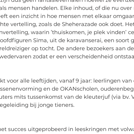
 zijn dus geen fantasieverhalen hoewel ze evenzee
als mensen handelen. Elke inhoud, of die nu over
eeft een inzicht in hoe mensen met elkaar omgaan
chte vertelling, zoals de Sheherazade ook doet. Het
vertelling, waarin ’thuiskomen, je plek vinden’ cen
hoofdfiguren Sima, uit de karavanserai, een soort ga
eldreiziger op tocht. De andere bezoekers aan de 
 wedervaren zodat er een verscheidenheid ontstaat
t voor alle leeftijden, vanaf 9 jaar: leerlingen van 
wassenenvorming en de OKANscholen, ouderenbege
ters mits tussenkomst van de kleuterjuf (via bv. V
geleiding bij jonge tieners. 
met succes uitgeprobeerd in leeskringen met volw