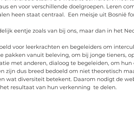
eaus en voor verschillende doelgroepen. Leren co
alen heen staat centraal.  Een meisje uit Bosnië f
delijk eentje zoals van bij ons, maar dan in het Ne
oeld voor leerkrachten en begeleiders om intercul
 pakken vanuit beleving, om bij jonge tieners, o
latie met anderen, dialoog te begeleiden, om hun 
n zijn dus breed bedoeld om niet theoretisch maa
en wat diversiteit betekent. Daarom nodigt de web
het resultaat van hun verkenning  te delen. 