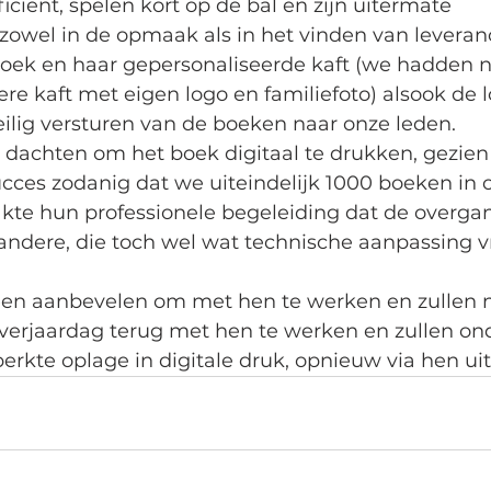
ficiënt, spelen kort op de bal en zijn uitermate 
zowel in de opmaak als in het vinden van leveranc
oek en haar gepersonaliseerde kaft (we hadden n
ere kaft met eigen logo en familiefoto) alsook de l
eilig versturen van de boeken naar onze leden.
l dachten om het boek digitaal te drukken, gezien
cces zodanig dat we uiteindelijk 1000 boeken in of
te hun professionele begeleiding dat de overga
ndere, die toch wel wat technische aanpassing vr
en aanbevelen om met hen te werken en zullen n
 verjaardag terug met hen te werken en zullen on
erkte oplage in digitale druk, opnieuw via hen ui