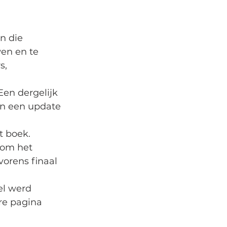
n die 
en en te 
s, 
Een dergelijk 
an een update 
 boek. 
 om het 
vorens finaal 
el werd 
ere pagina 