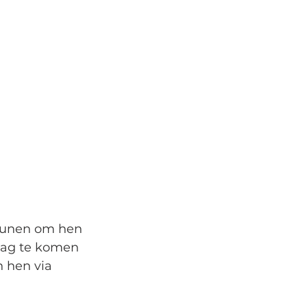
teunen om hen 
 dag te komen 
n hen via