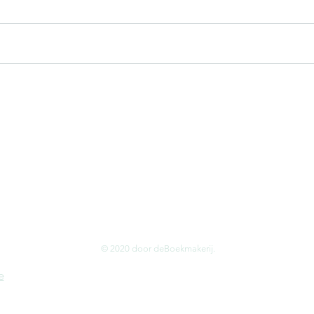
Als 
Vertellingen uit de
Karavanserai!
© 2020 door deBoekmakerij.
e