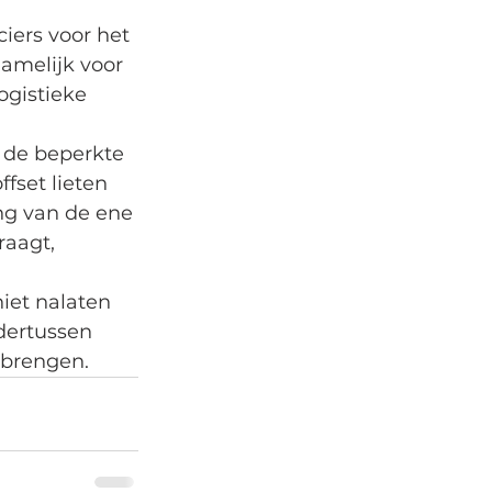
iers voor het 
amelijk voor 
ogistieke 
 de beperkte 
fset lieten 
ng van de ene 
aagt, 
iet nalaten 
dertussen 
tbrengen.