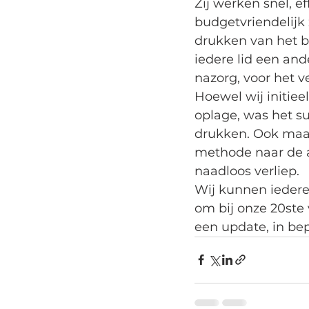
Zij werken snel, ef
budgetvriendelijk 
drukken van het b
iedere lid een and
nazorg, voor het v
Hoewel wij initiee
oplage, was het su
drukken. Ook maak
methode naar de a
naadloos verliep.
Wij kunnen iedere
om bij onze 20ste
een update, in bep