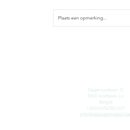
Plaats een opmerking...
Was er ooit erger dan
Covid-19?
Dageraadlaan 12
3360 Korbeek-Lo
België
+32(0)475/355.007
info@deboekmakerij.b