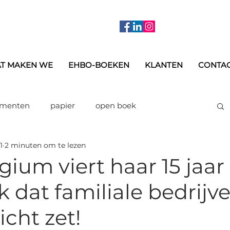
T MAKEN WE
EHBO-BOEKEN
KLANTEN
CONTA
ementen
papier
open boek
1
2 minuten om te lezen
rukwerk
printing on demand
Kleuren
ium viert haar 15 jaar
 dat familiale bedrijve
verzending
jaarboek
opleidingen
icht zet!