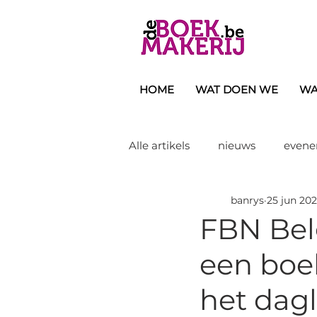
HOME
WAT DOEN WE
WA
Alle artikels
nieuws
even
banrys
25 jun 202
eindwerken/doctoraten
d
FBN Belg
een boek
handboek
tijdschrift
het dagl
kinderboek
voorlezen