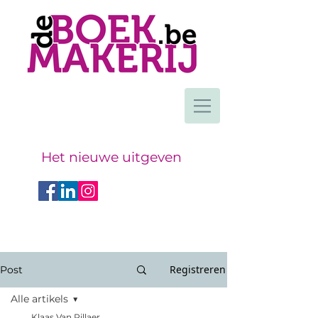
Het nieuwe uitgeven
Registreren
Post
Alle artikels
Klaas Van Rillaer