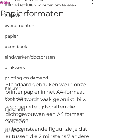
Alle artikels
16 sep 2018
2 minuten om te lezen
Papierformaten
nieuws
evenementen
papier
open boek
eindwerken/doctoraten
drukwerk
printing on demand
Standaard gebruiken we in onze 
Kleuren
printer papier in het A4-formaat. 
handboek
Ook A3 wordt vaak gebruikt, bijv. 
voor geniete tijdschiften die 
tijdschrift
dichtgevouwen een A4 formaat 
verzending
hebben.
In bovenstaande figuur zie je dat 
jaarboek
er tussen die 2 minstens 7 andere 